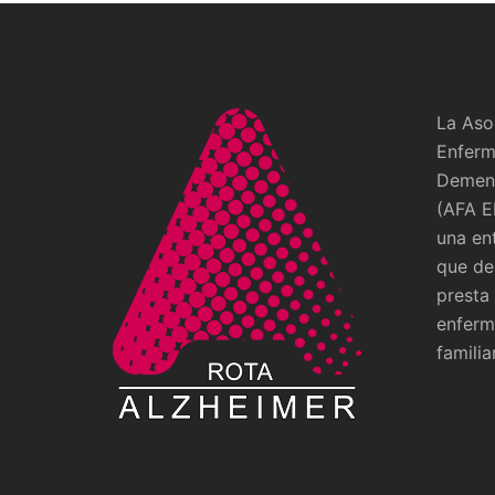
La Aso
Enferm
Demenc
(AFA E
una en
que de
presta
enferm
familia