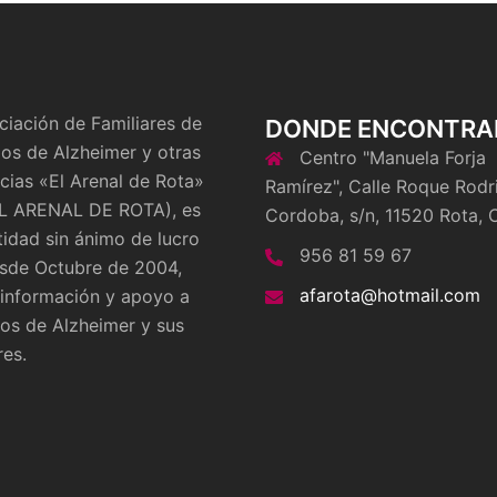
ciación de Familiares de
DONDE ENCONTRA
os de Alzheimer y otras
Centro "Manuela Forja
ias «El Arenal de Rota»
Ramírez", Calle Roque Rodr
L ARENAL DE ROTA), es
Cordoba, s/n, 11520 Rota, 
tidad sin ánimo de lucro
956 81 59 67
sde Octubre de 2004,
afarota@hotmail.com
 información y apoyo a
os de Alzheimer y sus
res.