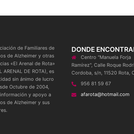
ciación de Familiares de
DONDE ENCONTRA
os de Alzheimer y otras
Centro "Manuela Forja
ias «El Arenal de Rota»
Ramírez", Calle Roque Rodr
L ARENAL DE ROTA), es
Cordoba, s/n, 11520 Rota, 
tidad sin ánimo de lucro
956 81 59 67
sde Octubre de 2004,
afarota@hotmail.com
 información y apoyo a
os de Alzheimer y sus
res.