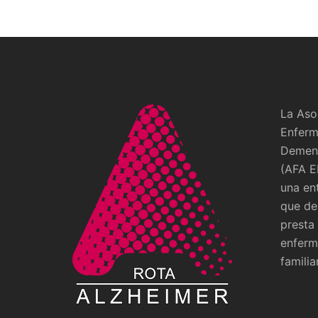
La Aso
Enferm
Demenc
(AFA E
una en
que de
presta
enferm
familia