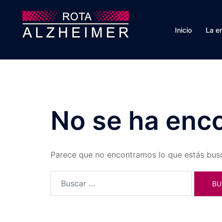
Saltar
al
Inicio
La e
contenido
No se ha enc
Parece que no encontramos lo que estás bus
Buscar: